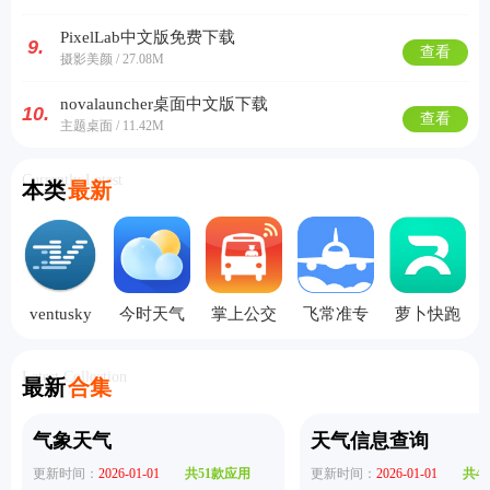
PixelLab中文版免费下载
9.
查看
摄影美颜 / 27.08M
novalauncher桌面中文版下载
10.
查看
主题桌面 / 11.42M
Currently Latest
本类
最新
ventusky
今时天气
掌上公交
飞常准专
萝卜快跑
风雨气温
预报
app
业版
app
图
Latest Collection
最新
合集
气象天气
天气信息查询
更新时间：
2026-01-01
共51款应用
更新时间：
2026-01-01
共4