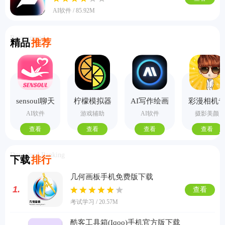
AI软件 / 85.92M
Recommend
精品
推荐
sensoul聊天
柠檬模拟器
AI写作绘画
彩漫相机
手机版
视频PPT助
业版
AI软件
游戏辅助
AI软件
摄影美颜
手
查看
查看
查看
查看
Download Ranking
下载
排行
几何画板手机免费版下载
1.
查看
考试学习 / 20.57M
酷客工具箱(Iqoo)手机官方版下载