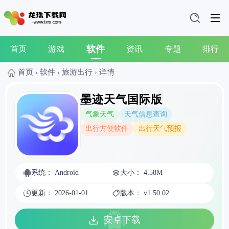
软件
首页
游戏
资讯
专题
排行
首页
›
软件
›
旅游出行
›
详情
墨迹天气国际版
气象天气
天气信息查询
出行方便软件
出行天气预报
系统： Android
大小： 4.58M
更新： 2026-01-01
版本： v1.50.02
安卓下载