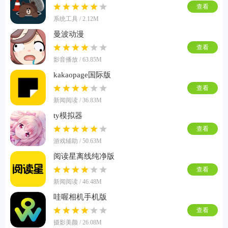
查看
系统工具 / 2.12M
曼波动漫
查看
影音播放 / 63.85M
kakaopage国际版
查看
新闻阅读 / 36.83M
ty模拟器
查看
游戏辅助 / 50.63M
阅读星离线纯净版
查看
新闻阅读 / 46.48M
哇喔相机手机版
查看
摄影美颜 / 26.08M