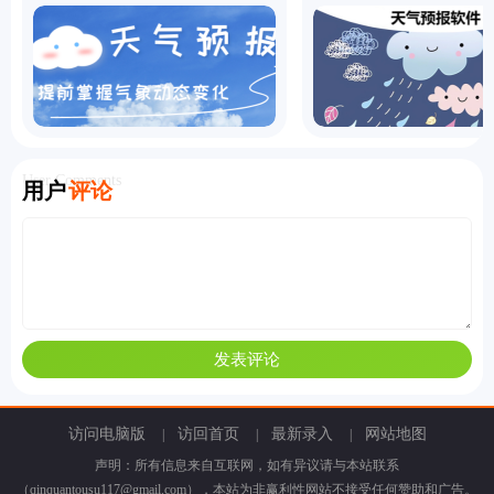
User Comments
用户
评论
访问电脑版
访回首页
最新录入
网站地图
|
|
|
声明：所有信息来自互联网，如有异议请与本站联系
（qinquantousu117@gmail.com），本站为非赢利性网站不接受任何赞助和广告。