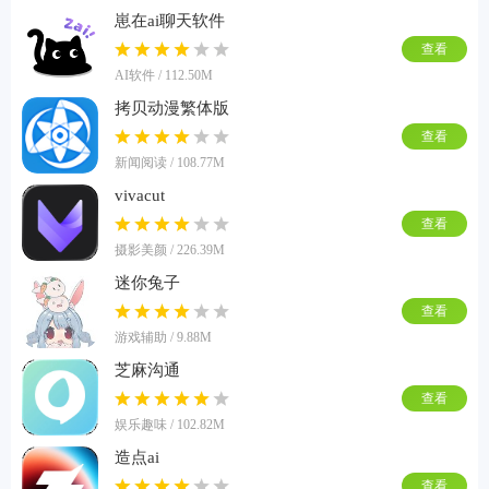
崽在ai聊天软件
查看
AI软件 / 112.50M
拷贝动漫繁体版
查看
新闻阅读 / 108.77M
vivacut
查看
摄影美颜 / 226.39M
迷你兔子
查看
游戏辅助 / 9.88M
芝麻沟通
查看
娱乐趣味 / 102.82M
造点ai
查看