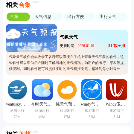
Related Collections
相关
合集
气象天气
天气信息查询
出行方便软件
出行天气预报
气象天气
51
款应用
更新时间：
2026-01-01
气象天气软件合集收录了各种可以直接在手机上查看天气气象的软件，这
些软件可以帮助用户随时了解当地的天气情况，为用户的出行、穿衣等提
供便利。同时软件还可以提供实时的天气预报浏览，精准到每小时每分
钟，还拥有预警、日历、气象变化、温度等诸多功能，非常实用。
ventusky风雨气温图
今时天气预报
纯天气预报app
windy气象蓝色版
Windy卫星云图中文版
旅游出行
旅游出行
旅游出行
旅游出行
旅游出行
73M
49M
17M
51M
51M
Related Downloads