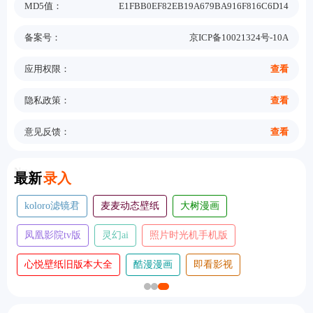
MD5值：
E1FBB0EF82EB19A679BA916F816C6D14
备案号：
京ICP备10021324号-10A
应用权限：
查看
隐私政策：
查看
意见反馈：
查看
New
最新
录入
koloro滤镜君
麦麦动态壁纸
大树漫画
凤凰影院tv版
灵幻ai
照片时光机手机版
心悦壁纸旧版本大全
酷漫漫画
即看影视