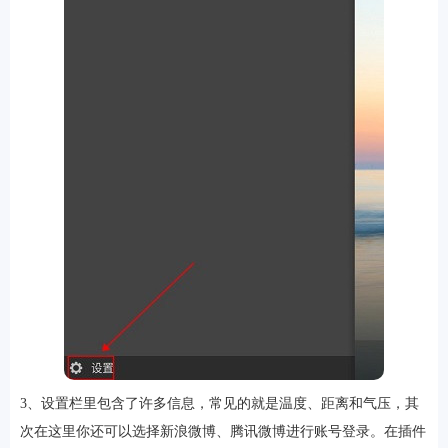
排行
角色扮演
小游戏
恋爱养成
沙盒模组
up主自制
赛车竞速
策略塔防
动作射
击
益智休闲
冒险解谜
街机格斗
模拟经营
音乐游戏
单机游戏
战争策略
系统工具
影音播放
游戏辅助
摄影美颜
办公商务
旅游出行
金融理财
娱乐
趣味
新闻阅读
考试学习
AI软件
健康运动
生活购物
地图导航
主题桌面
3、设置栏里包含了许多信息，常见的就是温度、距离和气压，其
次在这里你还可以选择新浪微博、腾讯微博进行账号登录。在插件