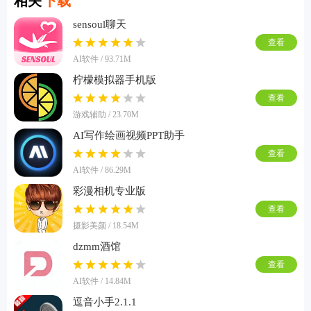
相关
下载
sensoul聊天
查看
AI软件 / 93.71M
柠檬模拟器手机版
查看
游戏辅助 / 23.70M
AI写作绘画视频PPT助手
查看
AI软件 / 86.29M
彩漫相机专业版
查看
摄影美颜 / 18.54M
dzmm酒馆
查看
AI软件 / 14.84M
逗音小手2.1.1